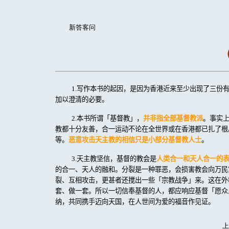
新答客问
1.
写作本书的起因，是因为香港近来至少出现了三份
加以澄清的必要。
2.
本书所谓「基督教」，
并非指全部基督教派
。事实
教都十分友善，合一运动不论在全世界或在香港都已扎了根
等。
恶意攻击天主教的相信只是小部分基督教人士
。
3.
天主教坚信，基督的教会是
人类合一和天人合一的
的合一、天人的融和。分裂是一种罪恶，会损害教会向万民
裂、互相攻击，更甚者还搅出一些「宗教战争」来。这在外
套、做一套。所以一切信奉基督的人，都应响应基督「愿众
纳，共同携手迈向天国，在人世间为爱的福音作见证。