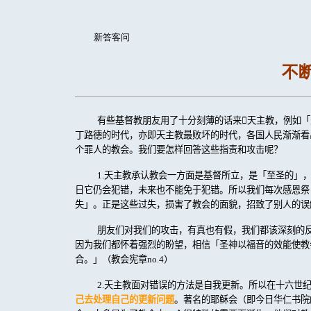
新答客问
不
有些基督教朋友用了十分刻薄的话来

天主教，例如「
丁路德的时代，亦即天主教最败坏的时代，各国人民渐渐看
个罪人的教会。我们要怎样回答这些指责和攻击呢？
1.
天主教承认教会一方面是基督所立，是「至圣的」
日它仍会犯错，未来也不能免于犯错。所以我们每次感恩祭
失」。正是这些过失，损害了教会的面貌，招致了别人的误
朋友们对我们的攻击，有真也有假，我们都该深刻的
因为我们都怀着强烈的盼望，相信「圣神以福音的效能使教
合。」（教会宪章
no.4
）
2.
天主教面对错误的方法是自我更新。所以在十六世
己去处理自己的更新问题
。著名的耶稣会（即今日华仁书院