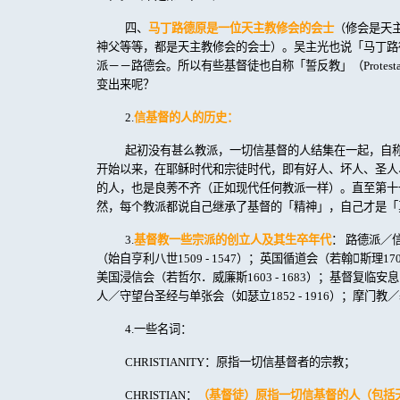
四、
马丁路德原是一位天主教修会的会士
（修会是天
神父等等，都是天主教修会的会士）。吴主光也说「马丁路
派－－路德会。所以有些基督徒也自称「誓反教」（
Protest
变出来呢？
2.
信基督的人的历史：
起初没有甚么教派，一切信基督的人结集在一起，自
开始以来，在耶稣时代和宗徒时代，即有好人、坏人、圣人
的人，也是良莠不齐（正如现代任何教派一样）。直至第十
然，每个教派都说自己继承了基督的「精神」，自己才是「
3.
基督教一些宗派的创立人及其生卒年代
：
路德派／
（始自亨利八世
1509 - 1547
）；英国循道会（若翰

斯理
170
美国浸信会（若哲尔．威廉斯
1603 - 1683
）；基督复临安息
人／守望台圣经与单张会（如瑟立
1852 - 1916
）；摩门教／
4.
一些名词：
CHRISTIANITY
：原指一切信基督者的宗教；
CHRISTIAN
：
（基督徒）原指一切信基督的人（包括