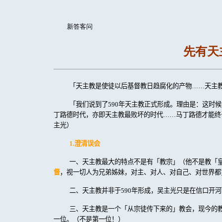
新答客问
先有天
「天主教是使徒以后基督教日趋腐化的产物……天主
「我们说到了
590
年天主教正式形成。理由是：这时候
丁路德时代，亦即天主教最败坏的时代……马丁路德才能终
主光）
1.
澄清误会
一、天主教最大的特点不是有「教宗」（他不是教「
督
，视一切人为兄弟姊妹，对主、对人、对自己、对世界都
二、天主教并非于
590
年形成，吴主光只是在信口开河
三、天主教是一个「从宗徒传下来的」教会，现今的
一位。（不是第一位！）