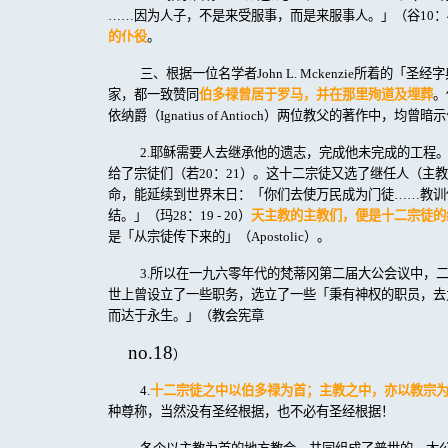
……因为人子，不是来受服事，而是来服事人。」（谷
10
：
的仆役
。
三、根据一位名学者
John L. Mckenzie
所着的「圣经字
家，都一致赞同
伯多禄曾居于罗马，并在那里殉道及埋葬
。
依纳爵（
Ignatius of Antioch
）两位教父的著作中，均曾暗示
2.
耶稣需要人去继承他的遗志，完成他未完成的工程
给了宗徒们（若
20
：
21
）。这十二宗徒又选了继任人（主教
命，能延续到世界末日：「你们去使万民成为门徒……教训
结。」（玛
28
：
19 - 20
）
天主教的主教们，便是十二宗徒的
是「从宗徒传下来的」（
Apostolic
）。
3.
所以在一九六零年代的梵蒂冈第二届大公会议中，
世上曾设立了一些职务，选立了一些「秉有神权的职员，去
而达于永生。」（教会宪章
no.18
）
4.
十二宗徒之中以伯多禄为首；主教之中，亦以教宗
种尊称，当然没有圣经根据，也不必有圣经根据！