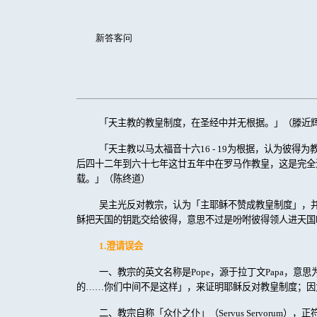
新答客问
「天主教的教皇制度，在圣经中并无根据。」（滕近
「天主教以马太福音十六
16 - 19
为根据，认为彼得为
后四十二年到六十七年这廿五年中在罗马作教皇，这是完全
载。」（陈终道）
吴主光反对教宗，认为「主耶稣不赞成教皇制度」，
稣把天国的钥匙交给彼得，意思不过是吩咐彼得领人进天国
1.
澄请误会
一、教宗的英文名称是
Pope
，源于拉丁文
Papa
，意思
的……你们中间不是这样」，来证明耶稣反对教皇制度；因
二、教宗自称「众仆之仆」（
Servus Servorum
），正