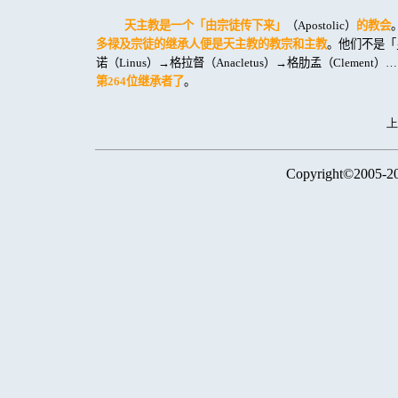
天主教是一个「由宗徒传下来」
（
Apostolic
）
的教会
多禄及宗徒的继承人便是天主教的教宗和主教
。他们不是「
诺（
Linus
）→格拉督（
Anacletus
）→格肋孟（
Clement
）…
第
264
位继承者了
。
Copyright©2005-2