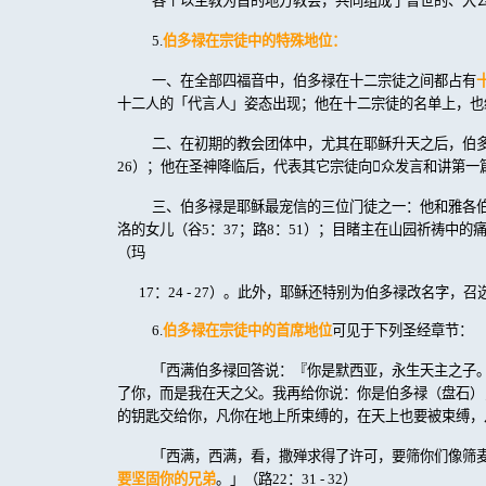
各个以主教为首的地方教会，共同组成了普世的、大
5.
伯多禄在宗徒中的特殊地位：
一、在全部四福音中，伯多禄在十二宗徒之间都占有
十二人的「代言人」姿态出现；他在十二宗徒的名单上，也
二、在初期的教会团体中，尤其在耶稣升天之后，伯
26
）；他在圣神降临后，代表其它宗徒向

众发言和讲第一
三、伯多禄是耶稣最宠信的三位门徒之一：他和雅各
洛的女儿（谷
5
：
37
；路
8
：
51
）；目睹主在山园祈祷中的
（玛
17
：
24 - 27
）。此外，耶稣还特别为伯多禄改名字，召
6.
伯多禄在宗徒中的首席地位
可见于下列圣经章节：
「西满伯多禄回答说：『你是默西亚，永生天主之子
了你，而是我在天之父。我再给你说：你是伯多禄（盘石）
的钥匙交给你，凡你在地上所束缚的，在天上也要被束缚，
「西满，西满，看，撒殚求得了许可，要筛你们像筛
要坚固你的兄弟
。」（路
22
：
31 - 32
）