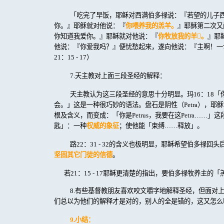
「吃完了早饭，耶稣对西满伯多禄说：『若望的儿子
你。』耶稣就对他说：『
你喂养我的羔羊。
』耶稣第二次又
你知道我爱你。』耶稣就对他说：『
你牧放我的羊

。
』耶
他说：『你爱我吗？』便忧愁起来，遂向他说：『主啊！一
21
：
15 - 17
）
7.
天主教对上面三段圣经的解释：
天主教认为这三段圣经的意思十分明显。玛
16
：
18
「
会。」这是一种很巧妙的语法。盘石是阴性（
Petra
），耶稣
根及含义，而变成：「你是
Petrus
，我要在这
Petra
……」这
匙」：一种
权威的象征
；使他能「束缚……释放」。
路
22
：
31 - 32
的含义也极明显，耶稣希望伯多禄回头
坚固其它门徒的信德
。
若
21
：
15 - 17
耶稣更清楚的指出，要伯多禄牧养主的「
8.
有些基督教朋友喜欢咬文嚼字地解释圣经，但面对
们总以为他们的解释才是对的，别人的全是错的，这又怎么
9.
小结：