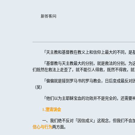
新答客问
「天主教和基督教在教义上和信仰上最大的不同，是
「基督教与天主教最大的分别，就是救法的分别。为
们既然在救法上走歪了，就不能引人得救，既然不得救，就
「偏偏就是接到罗马书的罗马教会，日后变成最反对
（吴）
「他们以为主耶稣宝血的功效并不是完全的，还需要
1.
澄清误会
一、我们绝不反对「因信成义」这观念，但我们不会
信心与行为
两方面。