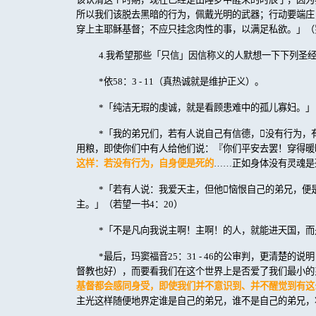
所以我们该脱去黑暗的行为，佩戴光明的武器；行动要端庄
穿上主耶稣基督；不应只挂念肉性的事，以满足私欲。」（
4.
我希望那些「只信」因信称义的人默想一下下列圣
*
依
58
：
3 - 11
（真热诚就是维护正义）。
*
「纯洁无瑕的虔诚，就是看顾患难中的孤儿寡妇。」
*
「我的弟兄们，若有人说自己有信德，

没有行为，
用粮，即使你们中有人给他们说：『你们平安去罢！穿得暖
这样：若没有行为，自身便是死的
……正如身体没有灵魂是
*
「若有人说：我爱天主，但他

恼恨自己的弟兄，便
主。」（若望一书
4
：
20
）
*
「不是凡向我说主啊！主啊！的人，就能进天国，而
*
最后，玛窦福音
25
：
31 - 46
的公审判，更清楚的说明
督教也好），而要看我们在这个世界上是否爱了我们最小的
基督都会感同身受，即使我们并不意识到、并不醒觉到有这
主光这样随便地界定谁是自己的弟兄，谁不是自己的弟兄，