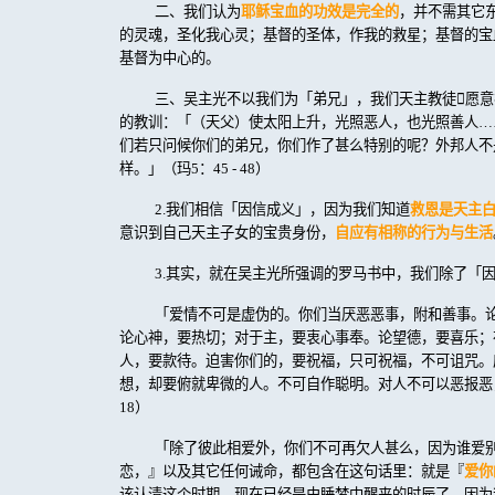
二、我们认为
耶稣宝血的功效是完全的
，并不需其它
的灵魂，圣化我心灵；基督的圣体，作我的救星；基督的宝
基督为中心的。
三、吴主光不以我们为「弟兄」，我们天主教徒

愿意
的教训：「（天父）使太阳上升，光照恶人，也光照善人…
们若只问候你们的弟兄，你们作了甚么特别的呢？外邦人不
样。」（玛
5
：
45 - 48
）
2.
我们相信「因信成义」，因为我们知道
救恩是天主
意识到自己天主子女的宝贵身份，
自应有相称的行为与生活
3.
其实，就在吴主光所强调的罗马书中，我们除了「
「爱情不可是虚伪的。你们当厌恶恶事，附和善事。
论心神，要热切；对于主，要衷心事奉。论望德，要喜乐；
人，要款待。迫害你们的，要祝福，只可祝福，不可诅咒。
想，却要俯就卑微的人。不可自作聪明。对人不可以恶报恶
18
）
「除了彼此相爱外，你们不可再欠人甚么，因为谁爱
恋，』以及其它任何诫命，都包含在这句话里：就是『
爱你
该认清这个时期，现在已经是由睡梦中醒来的时辰了，因为