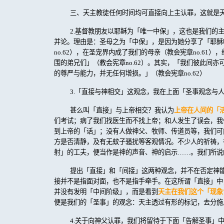
三、天主教徒任何时间均可直接向上主认罪，这就是
2.
基督教朋友以耶稣为「唯一中保」，这也是我们的
并论。理由是：圣母之为「中保」，是因为她分享了「耶稣
no.62
），在圣宠界内成了我们的母亲（教会宪章
no.61
），
围的弟兄们」（教会宪章
no.62
）。其实，「我们彼此间亦
的尊严与能力，并无任何增损。」（教会宪章
no.62
）
3.
「直接与神相交」这观念，我在上面「圣事观念与
甚么叫「直接」与上帝相交？我认为
上帝在人间的「
们考试；病了我们找医生而不找上帝；和人发生了误会，我
到上帝的「话」；没有人做神父、牧师、传道员等，我们可
方是否清静，及有无蚊子骚扰等客观情况。不少人的祈祷，
射」的工夫，便当作是神的声音、神的启示……。我们所说
提出「直接」和「间接」这两种观念，并不在否定神
接并不是指面对面，也不是指手牵手。在这所谓「直接」中
并没有发明「中间阶级」，而是看到
天主在我们这个「现象
便是我们的「圣事」的观念：天主透过有形的标记，去分施
4.
关于向神父认罪，我们将留待于下面「告解圣事」