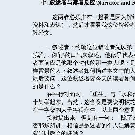
七
.
叙述者与读者反应
(Narrator and 
这两者必须排在一起看是因为解经
资料和表达），然后才看看我这位解经
段经文。
一．叙述者：约翰这位叙述者先以第三
(我们，你们)的口气来叙述。他似乎代
者面前应是他那个时代的那一类人呢？是
样背景的人？叙述者如何描述本文中的
最后要问，这位叙述者要今天的读者如
的是什么？
在平行对句时，「重生」与「水和灵
十架举起来。当然，这含意是要说明被
在十字架的人子将得永生。以上两个意
接被提出来。但是有一句：「除了从
否耶稣所讲。相信是叙述者的个人注解意见
省当时教会的谈话？