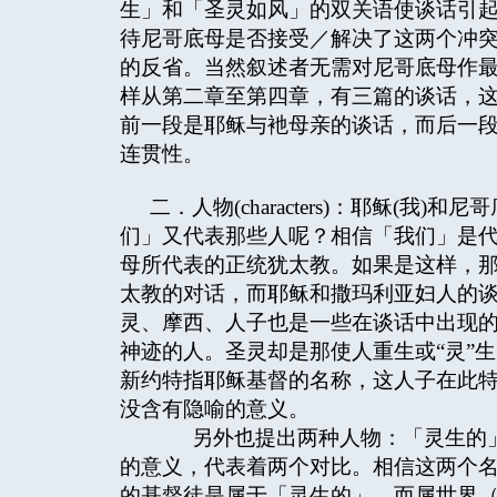
生」和「圣灵如风」的双关语使谈话引
待尼哥底母是否接受／解决了这两个冲
的反省。当然叙述者无需对尼哥底母作
样从第二章至第四章，有三篇的谈话，这
前一段是耶稣与衪母亲的谈话，而后一
连贯性。
二．人物(characters)：耶稣(
们」又代表那些人呢？相信「我们」是
母所代表的正统犹太教。如果是这样，
太教的对话，而耶稣和撒玛利亚妇人的
灵、摩西、人子也是一些在谈话中出现
神迹的人。圣灵却是那使人重生或“灵”
新约特指耶稣基督的名称，这人子在此
没含有隐喻的意义。
另外也提出两种人物：「灵生的」
的意义，代表着两个对比。相信这两个
的基督徒是属于「灵生的」，而属世界