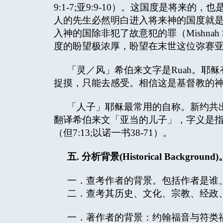
9:1-7;亚9:9-10）。这国度是将来的
人的先生必然明白进入将来神的国度就
入神的国除非犯了故意犯的罪（Mishnah S
度的盼望极浓厚，盼望在末世这位弥赛
「灵／风」希伯来文字是Ruah。耶
捉摸，只能去感受。相信这是基督教的
「人子」耶稣最常用的自称。新约共
翻译希伯来文「亚当的儿子」，字义是
（但7:13;以诺一书38-71）。
五
.
分析背景
(Historical Background)
一．查考作者的背景。包括作者是谁
二．查考其历史、文化、宗教、经政
一．著作者的背景：约翰福音与符类