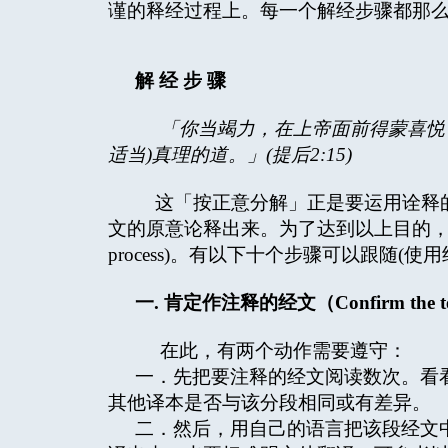
谨的释经过程上。每一个解经步骤都那
解
经
步
骤
「你当竭力，在上帝面前得蒙喜悦
适当
)
真理的道。」
(
提后
2:15)
这「按正意分解」正是要运用诠释的方法
文的原意论释出来。为了达到以上目的，就是拫据解经的步
process)。有以下十个步骤可以跟随(使用约
一
.
肯定作注释的经文（
Confirm the t
在此，有两个动作需要遵守：
一．先把要注释的经文阅读数次。看
其他译本是否与该分段相同或有差异。
二．然后，用自己的语言把该段经文