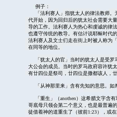
例子：
「法利赛人」指犹太人的律法教师。
代开始，因为回归后的犹太社会需要大
导的工作。法利赛人为热心和虔诚的律
也遵守传统的教导。有估计说耶稣时代
法利赛人及文士们走在街上时被人称为
在同等的地位。
「犹太人的官」当时的犹太人是受罗
大公会的成员。当时的罗马政府容许犹
有廿四位是祭司，廿四位是撒都该人，
「从神那里来」含有先知的意思。如摩西
「重生」（anothen）这希腊文字
哥底母只领会第二个意义，也是最普遍
徒借着神的道重生了（彼前1:23），或