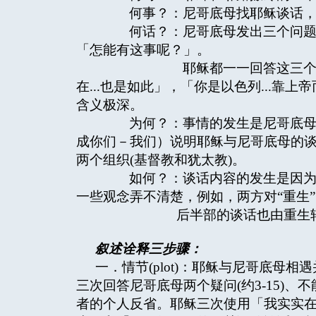
何事？：尼哥底母找耶稣谈话，
何话？：尼哥底母发出三个问题：「拉
「怎能有这事呢？」。
耶稣都一一回答这三个问题：「
在...也是如此」，「你是以色列...
含义极深。
为何？：事情的发生是尼哥底母来
成你们－我们）说明耶稣与尼哥底母的
两个组织(基督教和犹太教)。
如何？：谈话内容的发生是因为尼
一些观念弄不清楚，例如，两方对“重生
后半部的谈话也由重生
叙述诠释三步骤：
一．情节(plot)：耶稣与尼哥底母相
三次回答尼哥底母两个疑问(约3-15)、不
者的个人反省。耶稣三次使用「我实实