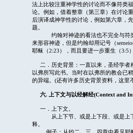
法上比较注重神学性的讨论而不像符类
论。例如，借着整章（第三章）在讨论
后演译成神学性的讨论，例如第六章，先
题。
约翰对神迹的看法也不完全与符类福音
来形容神迹，但是约翰却用记号（seme
耶稣（2:23），而且要进一步重生（3:
二．历史背景：一直以来，圣经学者
以弗所写此书。当时在以弗所的教会已
的异端。(还有许多历史背景资料，这里不
六
.
上下文与以经解经
(Context and Int
一．上下文。
从上下节、或是上下段、或是上下
释。
例子：从约二，三，四章中看见耶稣