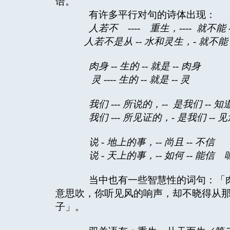
语。
有许多平行对句的诗体出现：
人若不
----
重生，
----
就不能
人若不是从
--
水和灵生，
-
就不能
肉身
--
生的
--
就是
--
肉身
灵
----
生的
--
就是
--
灵
我们
---
所说的，
--
是我们
--
知
我们
---
所见证的，
-
是我们
--
见
说
-
地上的事，
--
尚且
--
不信
说
-
天上的事，
--
如何
--
能信 
当中也有一些智慧性的词句：「肉
意思吹，你听见风的响声，却不晓得从
子」。