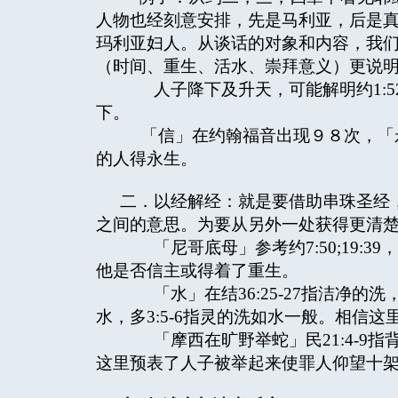
人物也经刻意安排，先是马利亚，后是
玛利亚妇人。从谈话的对象和内容，我
（时间、重生、活水、崇拜意义）更说
人子降下及升天，可能解明约1:5
下。
「信」在约翰福音出现９８次，「
的人得永生。
二．以经解经：就是要借助串珠圣经
之间的意思。为要从另外一处获得更清
「尼哥底母」参考约7:50;19:3
他是否信主或得着了重生。
「水」在结36:25-27指洁净的洗，
水，多3:5-6指灵的洗如水一般。相信
「摩西在旷野举蛇」民21:4-9指
这里预表了人子被举起来使罪人仰望十