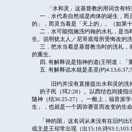
「水和灵」这基督教的用词含有特
一．水代表自然或是肉体的诞生，而
的」，而灵当着是「天上的」。（如第
二．水可能指施洗约翰的水礼，是当
生。说明犹太人／尼哥底母所受悔改的
三．把水当着是基督教当时的洗礼，就
的重生。
四. 有解释说是指神的道(王明道：「
五. 有解释说水就是圣灵(约4:13;6:37
旧约并没有直接提出水和灵的洗礼
的子民（珥2:28）。以西结也间接
随神（结36:25-27）。一般上，福
生」，也就是一个因弥赛亚而改变的生
「神的国」这名词从来没有在旧约出
或主是王却常出现（出15:18;诗93:1;