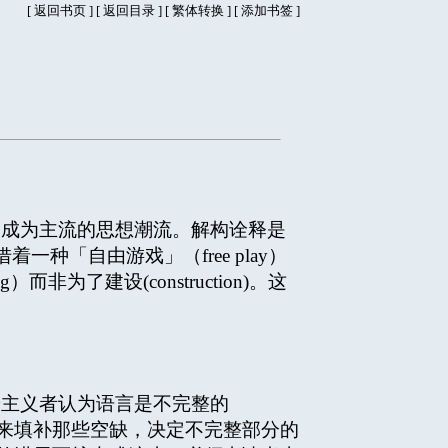
[
返回书页
] [
返回目录
]
[
繁体转换
] [
添加书签
]
成为主流的思想潮流。解构诠释是
「自由游戏」（free play）
为了建设(construction)。这
论主义者认为语言是不完整的
读者来填补那些空缺，决定不完整部分的