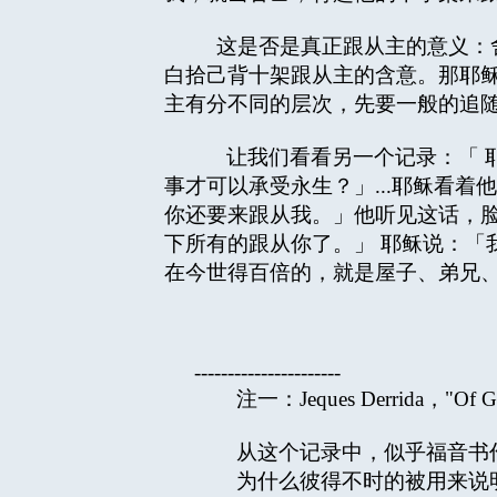
这是否是真正跟从主的意义：舍
白拾己背十架跟从主的含意。那耶
主有分不同的层次，先要一般的追
让我们看看另一个记录：「 耶
事才可以承受永生？」...耶稣看
你还要来跟从我。」他听见这话，脸
下所有的跟从你了。」 耶稣说：「
在今世得百倍的，就是屋子、弟兄、姊
----------------------
注一：Jeques Derrida，"Of Gramma
从这个记录中，似乎福音书作
为什么彼得不时的被用来说明