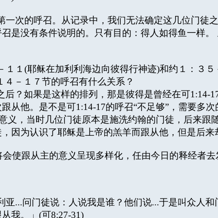
一次的呼召。从记录中，我们无法确定这几位门徒之
召是没有条件说明的。只有目的：得人如得鱼一样。
１(耶稣在加利利海边向彼得行神迹)和约１：３５－
１４－１７节的呼召有什么关系？
-17之后？如果是这样的排列，那是彼得是曾经在可1:1
从他。是不是可1:14-17的呼召“不足够”，需要多
的意义，当时几位门徒原本是施洗约翰的门徒，后来跟
徒，因为认识了耶稣是上帝的羔羊而跟从他，但是后来
ties)将会使跟从主的意义呈现多样化，任由今日的释经
..问门徒说：人说我是谁？他们说...于是叫众人
」(可8:27-31)