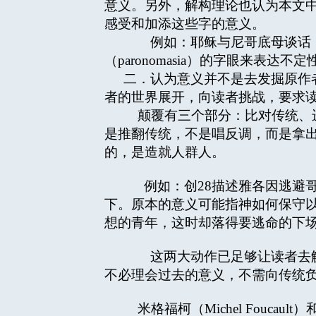
意义。另外，解构理论也认为本文中
感受和加添这些字的意义。
例如：耶稣与尼哥底母谈话（约
（paronomasia）的字眼来表
二．认为意义并不是去发掘原作
者的世界展开，向读者挑战，要求读
颠覆有三个部分：比对传统、进
是推翻传统，不是唱反调，而是拿出
的，是造就人群人。
例如：创28描述雅各因逃避哥
下。原本的意义可能指神如何保守
想的青年，这时却落得要逃命的下
这两大动作已足够让读者去解构
不必理会过去的意义，不需向传统
米格福柯（Michel Foucaul