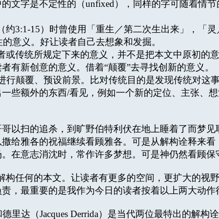
的文字是不定性的（unfixed），同样的字可随着情
3:1-15）时曾使用「重生／第二次生出来」，「灵
达不定性的意义。好让读者自己去想象和发掘。
者或传统所规定下来的意义，并不是把本文中原初的
者有新创意的意义。借着“颠覆”去寻找创新的意义。
行颠覆、预设前景。比对传统目的是发现传统对这事
一些额外的东西/看见，例如一个新的定位、主张、
哥以扫的追杀，到旷野伯特利伏在地上睡着了而梦见
以撒给雅各的祝福继续看顾雅各。可是从解构诠释来看
场。在意志消沈时，常作许多梦想。可是神仍然看顾保
任何的本文。让读者有更多的空间，更扩大的视野（ho
负责，最重要的是我作为今日的读者按着以上两大动作
t）和德里达（Jacques Derrida）是当代两位最特出