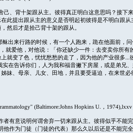
己、背十架跟从主。彼得真正明白这意思吗？接下来
稣在此提出跟从主的意义是否明起初彼得是不明白跟从
随，然后才是拾己背十架的跟从。
稣出来行路的时候，有一个人跑来，跪在他面前，问
着他，就爱他，对他说：「你还缺少一件：去变卖你所
上就变了色，忧忧愁愁的走了，因为他的产业很多..
我实在告诉你们，人为我和福音撇下房屋，或是弟兄
妹、母亲、儿女、田地，并且要受逼迫，在来世必得永生
tology" (Baltimore:Johns Hopkins U.，1974),lxxv
者有意说明何谓舍弃一切来跟从主。彼得似乎不能完
他作为门徒（门徒的代表）那么久以后还是不能完全