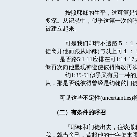
按照耶稣的生平，这可算是第
多深。从记录中，似乎这第一次的呼
被建立起来。
可是我们却猜不透路５：１－１
徒离开他而跟从耶稣)与以上可１：
是否路5:1-11应排在可1:14
稣再次向他显现神迹使彼得悔改再次跟
约1:35-51似乎又有另一种
从，那是否说彼得曾经是约翰的门
可见这些不定性(uncertain
（二）有条件的呼召
「耶稣和门徒出去，往该撒利亚.
我，就当舍己，背起他的十字架来跟从我。