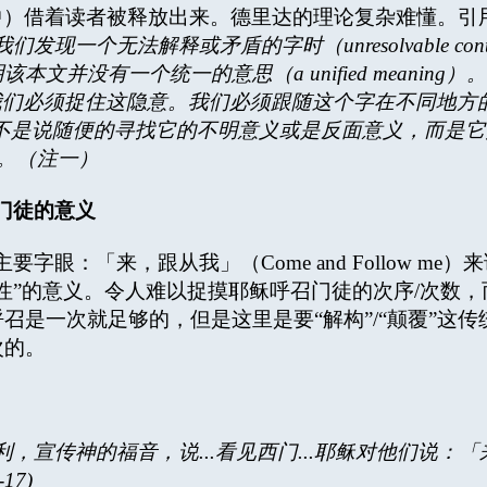
意义中）借着读者被释放出来。德里达的理论复杂难懂。
我们发现一个无法解释或矛盾的字时（
unresolvable con
明该本文并没有一个统一的意思（
a unified meaning
）。
我们必须捉住这隐意。我们必须跟随这个字在不同地方
不是说随便的寻找它的不明意义或是反面意义，而是它
」。（注一）
门徒的意义
：「来，跟从我」（Come and Follow me
性”的意义。令人难以捉摸耶稣呼召门徒的次序/次数
召是一次就足够的，但是这里是要“解构”/“颠覆”这
次的。
利，宣传神的福音，说
...
看见西门
...
耶稣对他们说：「
-17)