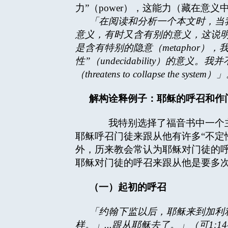
力”（power），这能力（藏在
「在阅读和分析一个本文时，当
意义，有时又含有别的意义，这说
是含有特别的隐意（
metaphor
），
性”（
undecidability
）的意义。我并
（
threatens to collapse the system
）
解构诠释例子：耶稣的呼召和作
我特别选择了福音书中一个主要字眼
耶稣呼召门徒来跟从他有许多“不定
外，历来教会常认为耶稣对门徒的呼
耶稣对门徒的呼召来跟从他是要多
（一）起初的呼召
「约翰下监以后，耶稣来到加利
样。」
...
跟从耶稣去了。」（可
1:14