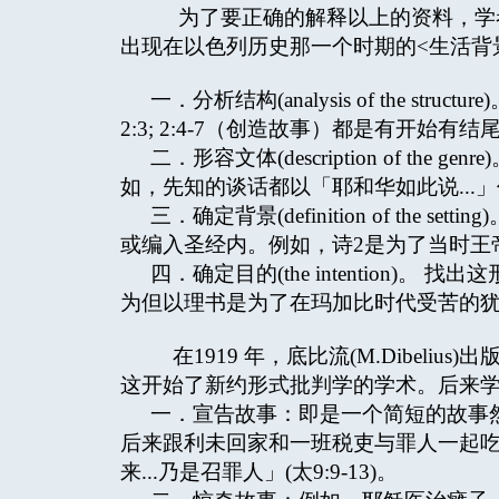
为了要正确的解释以上的资料，学
出现在以色列历史那一个时期的<生活背
一．分析结构(analysis of the s
2:3; 2:4-7（创造故事）都是有开始有
二．形容文体(description of t
如，先知的谈话都以「耶和华如此说...
三．确定背景(definition of th
或编入圣经内。例如，诗2是为了当时王
四．确定目的(the intention
为但以理书是为了在玛加比时代受苦的
在1919 年，底比流(M.Dibelius)出版了＜D
这开始了新约形式批判学的学术。后来
一．宣告故事：即是一个简短的故事
后来跟利未回家和一班税吏与罪人一起吃
来...乃是召罪人」(太9:9-13)。