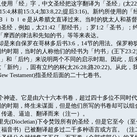
」字，中文圣经把这字翻译为「圣经」(太22:29;可12:2
:24,28;罗15:4;林前15:3,4;加3:8,22;提后3:16)。新
等)。英文的Ｂｉｂｌｅ是从希腊文直译过来。当时的犹太人和基督
用的圣经，例如，太21:42「那经书」；罗1:2「圣书」；约
3「摩西的律法和先知的书」等等来表达。
来自保罗在哥林多后书3:6，14节的用法。保罗称
时期，当时的人称他们的经书为「约书」(王下23:2)
前约」和「后约」来说明两个不同的启示时期。因此，
，固有立约的杯(太26:28;路20:22)。从此，我们使用
 Testament)指圣经后面的二十七卷书。
神迹。它是由六十六本书卷，超过四十多位不同时代
同的时期，终生未谋面，但是他们所写的书卷却可以组
、传递、逼迫、翻译而来（注一）。
(Diocletian)下令焚毁所有的圣经，但是它至今
（福音书）已被翻译超多过二千多种语言或方言。（注