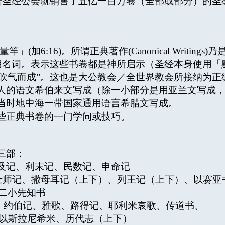
合圣经公会就销售了五亿一百万卷（全部或部分）的圣
」(加6:16)。所谓正典著作(Canonical Writi
。表示这些书卷都是神所启示（圣经本身使用「默示」(in
的灵吹气而成”。这也是大公教会／全世界教会所接纳为
人的语文希伯来文写成（除一小部分是用亚兰文写成
时地中海一带国家通用语言希腊文写成。
些正典书卷的一门学问或技巧。
三部：
埃及记、利末记、民数记、申命记
、士师记、撒母耳记（上下）、列王记（上下）、以赛亚
小先知书
箴言、约伯记、雅歌、路得记、耶利米哀歌、传道书、
拉尼希米、历代志（上下）