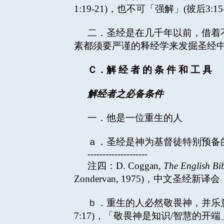
1:19-21)，也不可「强解」(彼后3:
二．圣经是在几千年以前，借着
素都须要严谨的释经学来发掘圣经
Ｃ．解
经
者
的
条
件
和
工
具
解经者之必备条件
一．他是一位重生的人
ａ．圣经是神为基督徒特别预备的书
--------------------
注四：D. Coggan,
The English Bi
Zondervan, 1975)，中文圣
ｂ．重生的人必然敬畏神，并乐
7:17)，「敬畏神是知识/智慧的开端