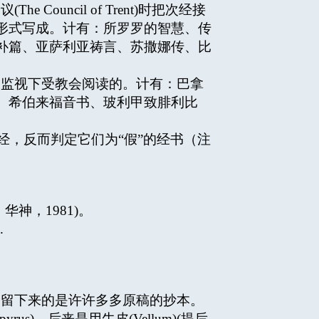
ncil of Trent)时把次经接
形式写成。计有：所罗罗的智慧、传
补篇、亚萨利亚祷言、苏撒娜传、比
监视下受教会阅读的。计有：巴拿
、希伯来福音书、玻利甲致腓利比
，反而判定它们为“假”的经书（注
」
，1981)。
.
留下来的是许许多多原稿的抄本。
)，后来是用牛皮(Vellum)(提后