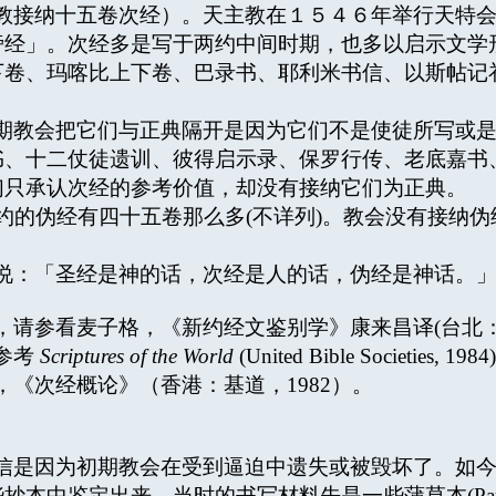
卷次经）。天主教在１５４６年举行天特会议(The Cou
旁经」。次经多是写于两约中间时期，也多以启示文学
下卷、玛喀比上下卷、巴录书、耶利米书信、以斯帖记
教会把它们与正典隔开是因为它们不是使徒所写或是
书、十二仗徒遗训、彼得启示录、保罗行传、老底嘉书
们只承认次经的参考价值，却没有接纳它们为正典。
的伪经有四十五卷那么多(不详列)。教会没有接纳伪经
：「圣经是神的话，次经是人的话，伪经是神话。
参看麦子格，《新约经文鉴别学》康来昌译(台北：华神
参考
Scriptures of the World
(United Bible Societies, 1984)
《次经概论》（香港：基道，1982）。
是因为初期教会在受到逼迫中遗失或被毁坏了。如今
中鉴定出来。当时的书写材料先是一些蒲草本(Papyrus