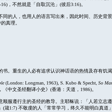
15-16)，不然就是「自取沉沦」(彼后3:16)。
不同的人，也用人的语言写出来，因此时间、历史背
中的真理。
。重生的人必有追求认识神话语的热情及存有饥渴慕义的心
ble
(London: Longman, 1963), S. Kubo & Specht,
So Man
经新译会，《中文圣经翻译小史》(香港：天道，1986)。
意顺服遵行主的圣经的教导。主耶稣说：「人若立志遵
」(箴1:7) 不敬虔的人「常常学习，终久不能明白真道」(