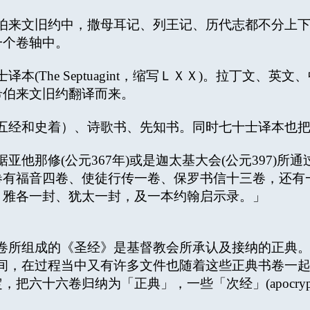
来文旧约中，撒母耳记、列王记、历代志都不分上下
一个卷轴中。
本(The Septuagint，缩写ＬＸＸ)。拉丁文、
希伯来文旧约翻译而来。
经和史着）、诗歌书、先知书。同时七十士译本也把
亚他那修(公元367年)或是迦太基大会(公元397)
卷有福音四卷、使徒行传一卷、保罗书信十三卷，还有
、雅各一封、犹太一封，及一本约翰启示录。」
所组成的《圣经》是基督教会所承认及接纳的正典
间，在过程当中又有许多文件也随着这些正典书卷一
把六十六卷归纳为「正典」，一些「次经」(apocryp