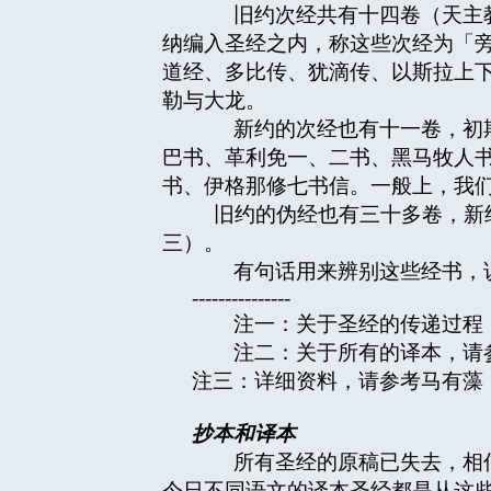
旧约次经共有十四卷（天主教接纳十五
纳编入圣经之内，称这些次经为「
道经、多比传、犹滴传、以斯拉上
勒与大龙。
新约的次经也有十一卷，初期
巴书、革利免一、二书、黑马牧人
书、伊格那修七书信。一般上，我
旧约的伪经也有三十多卷，新约
三）。
有句话用来辨别这些经书，说
---------------
注一：关于圣经的传递过程，请
注二：关于所有的译本，请
注三：详细资料，请参考马有藻，
抄本和译本
所有圣经的原稿已失去，相信
今日不同语文的译本圣经都是从这些抄本