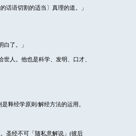
神的话语切割的适当〕真理的道。」
ｓ明白了。」
讲解给世人。他也是科学、发明、口才、
)。「注释」则是释经学原则/解经方法的运用。
。圣经不可「随私意解说」(彼后