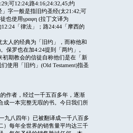
4;路4:16;24:32,45;约
约所使用的「经」字一般是指旧约圣经(太21:42;可
徒也使用γραφη (拉丁文译为
12:24「律法」；路24:44「摩西的
犹太人的经典为「旧约」，而称他和
。保罗也在加4:24提到「两约」。
后来初期教会的信徒自称他们是在「新
「旧约」(Old Testament)指圣
的作者，经过一千五百多年，逐渐
合成一本完整无瑕的书。今日我们所
（至一九八四年）已被翻译成一千八百多
二）每年全世界的销售量平均达三千