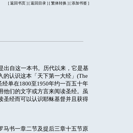
[
返回书页
] [
返回目录
]
[
繁体转换
] [
添加书签
]
皆是出自这一本书。历代以来，它是基
的认识这本「天下第一大经」(The
)。这本圣经单在1800至1950年约一百五十年
用他们的文字或方言来阅读圣经。虽
读圣经而可以认识耶稣基督并且获得
了罗马书一章二节及提后三章十五节原