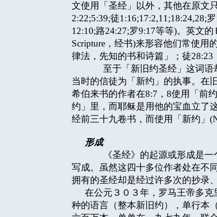
文使用「圣经」以外，其他在原文只使用「经
2:22;5:39;徒1:16;17:2,11;18
12:10;路24:27;罗9:17等
Scripture，经书)来形容他们常使
律法，先知的书和诗篇」；徒28:2
至于「新旧约圣经」这词语却是
当时的信徒为「新约」的执事。在旧约
希伯来书的作者在8:7，8使用「
约」里，而耶稣是用他的宝血立了这「新约」
经前三十九卷书，而使用「新约」(New
形成
《圣经》的起源或形成是一个
写成。虽然这四十多位作者处在不
拥有的圣经却是经过许多次的抄录
在公元３０３年，罗马王帝多克里先
种的语言（整本新旧约），单行本