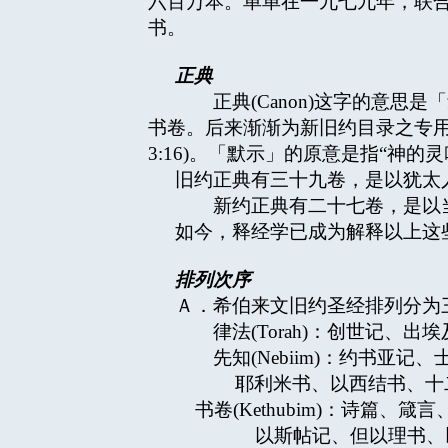
六百万本。单单在一九七九年，联
书。
正典
正典(Canon)这字的意思是「量竿
书卷。后来渐渐为新旧约目录之专用名词
3:16)。「默示」的原意是指“神
旧约正典有三十九卷，是以犹太
新约正典有二十七卷，是以当
如今，释经学已成为解释以上这
排列次序
Ａ．希伯来文旧约圣经排列分为
律法(Torah)：创世记、出
先知(Nebiim)：约书亚记
耶利米书、以西结书、十二
书卷(Kethubim)：诗篇、
以斯帖记、但以理书、以斯