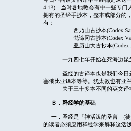
4:13)。当时各地教会有中一些
拥有的圣经手抄本，整本或部分的
有：
西乃山古抄本(Codex Sanait
梵谛冈古抄本(Codex Vatic
亚历山大古抄本(Codex Alexa
一九四七年开始在死海边昆兰山谷发
圣经的古译本也是我们今日圣
塞俄比亚译本等等。犹太教也有亚兰文译
关于三十多本不同的英文译本和
Ｂ．释经学的基础
一．圣经是「神活泼的圣言」(徒
的读者必须应用释经学来解释这活