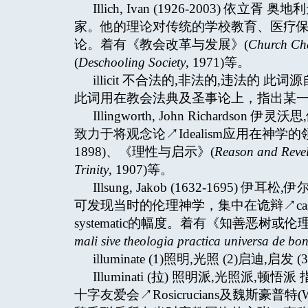
Illich, Ivan (1926-2003
家。他的理论对传统的学校教育、医疗
论。着有《教会改革与发展》(
Church Ch
(
Deschooling Society
, 1971)等。
illicit 不合法的,非法的,违法的 此
此词用在教会法典及圣事论上，指出某一个行
Illingworth, John Richardso
致力于将观念论↗Idealism应用在神
1898)、《理性与启示》(
Reason and Revel
Trinity
, 1907)等。
Illsung, Jakob (1632-16
可发现当时的伦理神学，集中在诡辩↗casui
systematic的幅度。着有《知善恶树
mali sive theologia practica universa de bo
illuminate (1)照明,光照 (2)启迪,启发 (
Illuminati (拉) 照明派,光照派,
十字友爱会↗Rosicrucians及魏斯豪普特(Wei