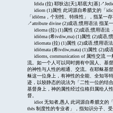
Idida (拉) 耶狄达[天],耶底大[基]↗Jedi
idiom (1)属性 此词源自希腊文的
「idiōma，个别性、特殊性」，指某一存有物的特
↗attribute divine (2)成语,惯用语
idioma (拉) (1)属性 (2)成语,惯用语法 
idiōma (希ivdiw,ma) (1)属性 (2)成
idiomata (拉) (1)属性 (2)成语,惯用
idiōmata (希ivdiw,mata) (1)属性
idioms,
communication of 
流。如一个人可以同时拥有中国人、基
的神性与人性的相通、交流。在耶稣基
稣这一位身上，有神性的全能、全知等
迹，以较静态的说法为「二性一位的结合」↗un
基督身上，神的属性经过位格归属给人
督。
idiot 无知者,愚人 此词源自希腊文的「
thēs 制度性的专业者」，指知识分子