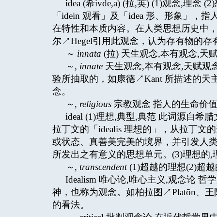
idea (希ivde,a) (拉,英) (1)观念
「idein 观看」及「idea 形、形
在特性和本质内容。在人类思想历史中，有
尔↗Hegel引用此观念，认为存有物的存有
～
innata
(拉) 天生观念,本有观念,天赋观念
～
, innate
天生观念,本有观念,天赋观
验所抽取的，如康德↗Kant 所描述的
念。
～
, religious
宗教观念 指人的生命价
ideal (1)理想,典型,典范 此词源自
拉丁文的「idealis 理想的」，从拉丁
或状态、真善美完美的境界，并引发人类行
所发出之有意义的思想单元。(3)理想的,理念的
～
, transcendent
(1)超越的理想(2)超越
Idealism 唯心论,唯心主义,观
神，也称为观念。如柏拉图↗Platōn、
的看法。