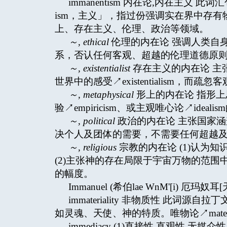
immanentism 内在论,内在主义 此词汇
ism，主义」，指过份强调实在界中存
上、存在主义、伦理、政治等领域。
～
, ethical
伦理的内在论 强调人类自
系，否认任何客观、超越的伦理道德原则。与场合伦
～
, existentialist
存在主义的内在论 主
世界中的感受↗existentialism，而疏忽
～
, metaphysical
形上的内在论 指形上思
验↗empiricism、或主观唯心论↗ideal
～
, political
政治的内在论 主张国家
决个人及团体的需要，不需要任何超越
～
, religious
宗教的内在论 (1)认为
(2)主张神的存在局限于宇宙万物的范围中，并
的幅度。
Immanuel (希伯lae WnM'[i) 厄玛奴耳
immateriality 非物质性 此词源自
如灵魂、天使、神的特质。唯物论↗mater
immediacy (1)直接性,直观性,无媒