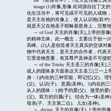
IM
《在惊奇中》,《论大众传播工具法
image (1)肖像,形像 此词源自拉
化生活当中，将可见或不可见的人或物
是天主在祂的肖像上，使人认识祂(若/约一1
就是天父在祂圣子耶稣基督身上，完整地显示
～ of God 天主的肖像[天],上帝
的精神主体。此一概念，主要出于创一26
高峰。(2)人是创造者天主真实的交谈对
物中代表天主，是天主的合作者，代表天
它受造物贵重，有其尊严及神圣不可侵
～ of the Trinity 天主圣三的
或人的团体多方面表达天主圣三(三一上帝)↗
身：1)内在的三种官能，即记忆(父)、理
(父)、认识(子)、意愿(圣神)。3)内在的
从人的团体：1)给予的爱(父)、接受的爱
(父)、双方的归属(子)、结合为一体(圣神)。
母亲(子、天主第二位)、儿女(圣神)。
～, divine 天主的肖像[天],上帝的形像[基]