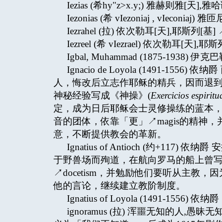
Iezias (希hy"z>x.y;) 雅赫则雅[天],雅哈
Iezonias (希 vIezoniaj , vIeconi
Iezrahel (拉) 依次勒耳[天],耶斯列[基] ↗
Iezreel (希 vIezrael) 依次勒耳[天],耶斯
Igbal, Muhammad (1875-1938
Ignacio de Loyola (1491-
人，悔改后立志作耶稣的精兵，因而退到曼雷
神秘经验写成《神操》(
Exercicios espiritu
定，成为日后耶稣会士灵修操练的蓝本
音的团体，依靠「更」↗magis的精神，并借着辨别
意，不断提供教会的革新。
Ignatius of Antioch (约+
于野兽场而殉道，在航向罗马的船上曾
↗docetism，并勉励他们要听从主
他的言论，继续建立教阶制度。
Ignatius of Loyola (1491-1556) 依纳爵 
ignoramus (拉) 浑噩无知的人,愚