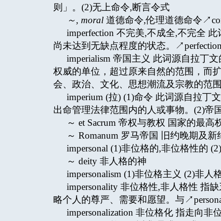
则」。(2)无上命令,断言令式
～
, moral
道德命令,伦理道德命令↗consc
imperfection 不完美,不成全,不完
尚未达到无缺点程度的状态。↗perfectio
imperialism 帝国主义 此词源自拉
权威的单位，超过原来自然的范围，而
会、政治、文化、思想潮流及宗教的范
imperium (拉) (1)命令 此词源
出命管理法律范围内的人或事物。(2)帝
～ et Sacrum 帝权与教权 国家的最高权力
～ Romanum 罗马帝国 旧约晚
impersonal (1)非位格的,非位格性的
～ deity 非人格的神
impersonalism (1)非位格主义 (2)非
impersonality 非位格性,非
略个人的尊严、需要和愿望。与↗personal
impersonalization 非位格化 指走向