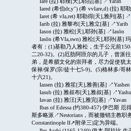
Iare (拉) 耶辣[天],耶拉[基] ↗Yarah
Iared (希伯dr,y") (希 vvIare,d) (拉)
Iaret (希 vIa,ret) 耶勒得[天],雅列[基] ↗
Iarib (拉) 雅黎布[天],雅立[基] ↗Yarib
Iason (拉) 雅松[天],耶孙[基] ↗Iasōn
Iasōn (希VIa,swn) 雅松[天]
者有：(1)基勒乃人雅松，生于公元前15
二20-32)。(2)厄肋阿匝尔的儿子，曾派
弟，是希腊文化的崇拜者，尽力促使犹太人
保禄/保罗(宗/徒十七5-9)。(5)格林
十六21)。
Iassen (拉) 雅笙[天],雅善[基] ↗Yashen
Iasub (拉) 雅叔布[天],雅叔[基] ↗Yash
Iavan (拉) 雅汪[天],雅完[基] ↗Yavan
Ibas of Edessa (约380-457)
斯多略派↗Nestorians，而被撤销主教职
Constantinople II↗附录三)定为异端。
Ibn Arabi (1165-1240) 