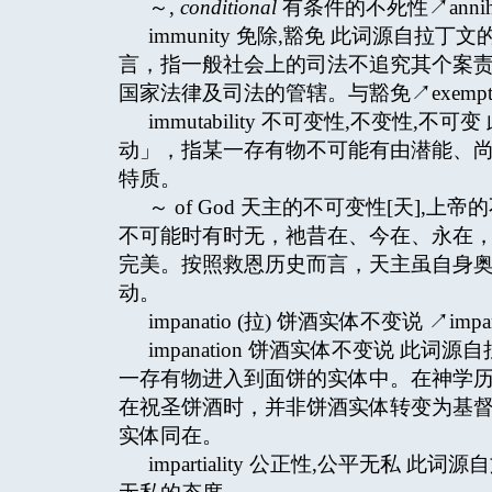
～,
conditional
有条件的不死性↗annihila
immunity 免除,豁免 此词源自拉丁
言，指一般社会上的司法不追究其个案
国家法律及司法的管辖。与豁免↗exempt
immutability 不可变性,不变性,不
动」，指某一存有物不可能有由潜能、
特质。
～ of God 天主的不可变性[天],
不可能时有时无，祂昔在、今在、永在
完美。按照救恩历史而言，天主虽自身
动。
impanatio (拉) 饼酒实体不变说 ↗impan
impanation 饼酒实体不变说 此词
一存有物进入到面饼的实体中。在神学历史上
在祝圣饼酒时，并非饼酒实体转变为基督体血↗t
实体同在。
impartiality 公正性,公平无私 