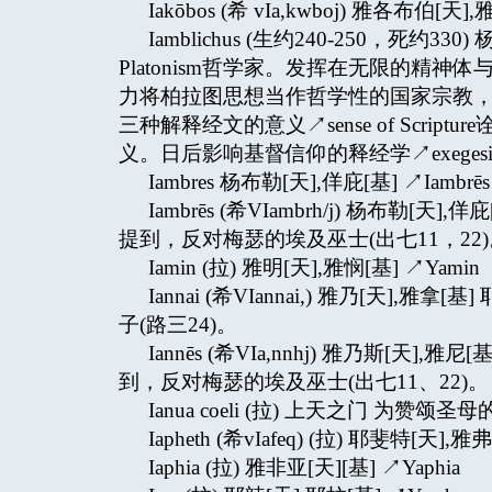
Iakōbos (希 vIa,kwboj) 雅各布
Iamblichus (生约240-250，死约
Platonism哲学家。发挥在无限的精神体
力将柏拉图思想当作哲学性的国家宗教，以作
三种解释经文的意义↗sense of Scr
义。日后影响基督信仰的释经学↗exegesi
Iambres 杨布勒[天],佯庇[基] ↗Iambrēs
Iambrēs (希VIambrh/j) 杨布勒
提到，反对梅瑟的埃及巫士(出七11，22)
Iamin (拉) 雅明[天],雅悯[基] ↗Yamin
Iannai (希VIannai,) 雅乃[天
子(路三24)。
Iannēs (希VIa,nnhj) 雅乃斯[天
到，反对梅瑟的埃及巫士(出七11、22)。
Ianua coeli (拉) 上天之门 为赞颂
Iapheth (希vIafeq) (拉) 耶斐特[天],雅弗
Iaphia (拉) 雅非亚[天][基] ↗Yaphia