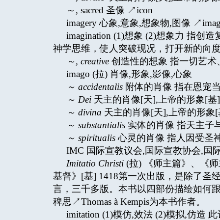
～, sacred 圣像 ↗icon
imagery 心象,意象,想象物,图像 ↗imag
imagination (1)想象 (2)想
神学思维，使人突破现况，打开新的向
～
,
creative
创造性的想象 指一切艺术
imago (拉) 肖像,形象,影像,心象
～
accidentalis
附体的肖像 指在恩宠
～
Dei
天主的肖像[天],上帝的形象[基],神的
～
divina
天主的肖像[天],上帝的形象[基],
～
substantialis
实体的肖像 指天主子与天
～
spiritualis
心灵的肖像 指人因受圣
IMC 国际宣教议会,国际宣教协会,国际福传议会 ↗I
Imitatio Christi
(拉) 《师主篇》、《
基督》[基] 1418第一次出版，是除
言，三千多版。本书以四部份描绘如何
稗思↗Thomas à Kempis为本书作者。
imitation (1)模仿,效法 (2)模