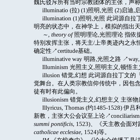
魏氏驳斥所有当时宗教团体的主张，声
illuminatio (拉) (1)照明,光照 (2)启迪,启
illumination (1)照明,光照 此
明亮的状态中，在神学上，模拟的指出天主
～
,
theory of
照明理论,光照理论 指依据柏
特别发挥主张，将天主/上帝奥迹内之永恒的理念
确定性↗certitude基础。
illuminative way 明路,光照之路 ↗way, il
Illuminism 光照主义,照明主义,顿悟主义 ↗
illusion 错觉,幻想 此词源自拉丁文
觉舞台。在人类宗教信仰传统中，因包
徒有时有此偏向。
illusionism 错觉主义,幻想主义 主
Illyricus, Thomas (约1485
新教，主张大公会议至上论↗conciliar
summi pontificis
, 1523)、《天主教会面
catholicae ecclesiae
, 1524)等。