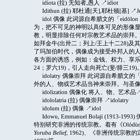
idiota (拉) 无知者,愚人 ↗idiot
Idithun (拉) 耶杜通[天],耶杜顿[基] ↗Je
idol 偶像 此词源自希腊文的「eid
为，把不可见的神明以具体可见的形像
教，明显排除任何对宗教艺术品的崇拜
如拜金牛(出卅二；列上/王上十二28)及其
了玛加伯时代，偶像成为接受外邦人的人
各方面的诱惑，例如：金钱、权力、享乐
24；罗六19)，引人走向死亡(斐/腓三19)
idolatry 偶像崇拜 此词源自希腊文的「e
外的人、物或艺术品当神来崇拜。与圣像敬礼↗
idolization 偶像化 将人、物、艺
idololatria (拉) 偶像崇拜 ↗idolatry
idolum (拉) 偶像 ↗idol
Idowu, Emmanuel Bolaji (1
特别研究非洲的传统宗教。着有《Olódùma
Yoruba Belief
, 1962)、《非洲传统宗教的