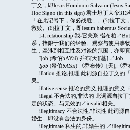
丁文，即Iesus Hominum Salvator (Jes
Hoc Signo (in this sign) 
「在此记号下，你必战胜」。(5)拉丁文，即In Hoc 
救赎。(6)拉丁文，即Iesum habemus S
I-It relationship 我-它关系 指布
系，指限于我们的经验、观察与使用事物↗thi
生，牵涉到相互性及对谈的范围，亦即
Ijob (希伯bAYai) 乔布[天][基] ↗Job
Ijob
(希伯
bAYai
) 《乔布传》[天],《乔布
illation 推论,推理 此词源自拉丁文
果。
illative sense 推论的意义,推理的意义 ↗sens
illegal 不合法的,非法的 此词源自
定的状态。与无效的↗invalid相关。
illegitimacy 不合法性,非法性 
婚生。即没有合法的身份。
illegitimate 私生的,非婚生的 ↗illegitim