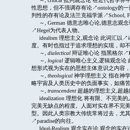
～, critical 批判观念论 在近代
性思想，但不强调存有论↗ontology的一面。(
判性的存有论及法兰克福学派↗School, Fr
～, German 德意志唯心论,德意志观念论
↗Hegel为代表人物。
idealism 理想主义,观念论 此词
度。有时也指过于追求理想的实现，却
～
, dialectical
辩证唯心论 指黑格尔↗
～
, logical
逻辑唯心主义,逻辑观念论 此为
想形式视为实在的思想主体意识之内容
～
, theological
神学理想主义 指在神
略宇宙及人类历史中的负面事实，如痛
～
, transcendent
超越的理想主义,超越的观
idealization 理想化 将有限
完美无缺点的程度。人面对实在界不完
型。因此人类宗教大传统常将过去，尤
↗paradise的向往。
Ideal-Realism 观念实在论,