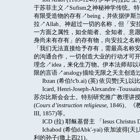
于苏菲主义↗Sufism之神秘神学传统
有限受造物的存有↗being，并依据伊
拉↗Allah、神超过一切的名称，但「
一方面之属性，如全能者、全知者、意
身尚未有存有」的存有物，向安拉之名称(
「我们无法直接给予存有，需最高名称
的沟通合作，一切创造大业的行动才可
理念↗idea，来化生万物。伊本法师却以动
限的言语↗analogy描绘无限之天主创造
Ibzan (希伯!c'b.ai) (英) 依贝赞[
Icard, Henri-Joseph-Alexandre
苏尔比斯会会士。特别研究推广教理讲授及盖
(
Cours d’instruction religieuse
, 1846)
III, 1857)等。
ICD (拉) 耶稣基督主 「Iesus Chr
Ichabod (希伯dAbk'-yai) 依
利的孙子(撒上四21)。