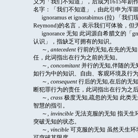
义为「我们不知道」，后成为1615年剧作家
名字：「我们不知道」，由此引申为浑
ignoramus et ignorabimus (
Reymond)的名言，表示我们可体验
ignorance 无知 此词源自希腊文的「g
认识」，指缺乏可拥有的知识。
～
, antecedent
行前的无知,在先的无知
任，此词指出在行为之前的无知。
～
, concomitant
并行的无知,伴随的无
如行为中的知识、自由、客观环境及行
～
, consequent
行后的无知,在后的无知
断犯罪行为的责任，此词指出在行为之
～
, crass
极度无知,疏忽的无知 此类
智慧的指引。
～
,
invincible
无法克服的无知 指天生
突破无知的状态。
～,
vincible
可克服的无知 虽然天生环
可突破其限度。