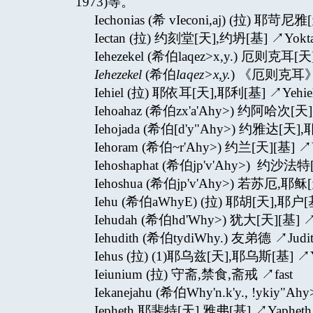
1973)等。
Iechonias (希 vIeconi,aj) (拉) 耶苛
Iectan (拉) 约刻堂[天],约坍[基] ↗Yokt
Iehezekel (希伯laqez>x,y.) 厄则克耳[
Iehezekel
(希伯
laqez>x,y.
) 《厄则克耳》
Iehiel (拉) 耶依耳[天],耶利[基] ↗Yehie
Iehoahaz (希伯zx'a'Ahy>) 约阿哈次[天
Iehojada (希伯[d'y"Ahy>) 约雅达[天]
Iehoram (希伯~r'Ahy>) 约兰[天][基] ↗
Iehoshaphat (希伯jp'v'Ahy>) 约沙法
Iehoshua (希伯jp'v'Ahy>) 若苏厄,耶
Iehu (希伯aWhyE) (拉) 耶胡[天],耶户[
Iehudah (希伯hd'Why>) 犹大[天][基] ↗
Iehudith (希伯tydiWhy.) 友弟德 ↗Judi
Iehus (拉) (1)耶乌兹[天],耶乌斯[基] ↗
Ieiunium (拉) 守斋,禁食,斋戒 ↗fast
Iekanejahu (希伯Why'n.k'y., !yki
Iepheth 耶斐特[天],雅弗[基] ↗Yapheth